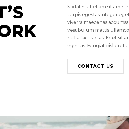
T’S
Sodales ut etiam sit amet 
turpis egestas integer eg
viverra maecenas accumsan
WORK
vestibulum mattis ullamcor
nulla facilisi cras. Eget sit
egestas. Feugiat nisl pretiu
CONTACT US