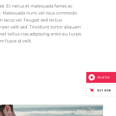
nisl. Et netus et malesuada fames ac
et. Malesuada nunc vel risus commodo
 lacus vel. Feugiat sed lectus
per velit sed. Tincidunt tortor aliquam
 amet tellus cras adipiscing enim eu turpis
m fusce id velit.
RELATED
BUY NOW